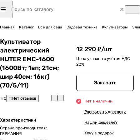
Главная
Каталог
Все для сада
Садовая техника
Культиваторы
Эле
Культиватор
12 290 ₽/
шт
электрический
HUTER EMC-1600
Цена указана с учётом НДС
22%
(1600Вт; 1вп; 21см;
шир 40см; 16кг)
Заказать
(70/5/11)
0
Нет отзывов
Нет в наличии
Рассчитать доставку
Характеристики
Нашли дешевле?
Страна производителя
:
Хочу в подарок
ГЕРМАНИЯ