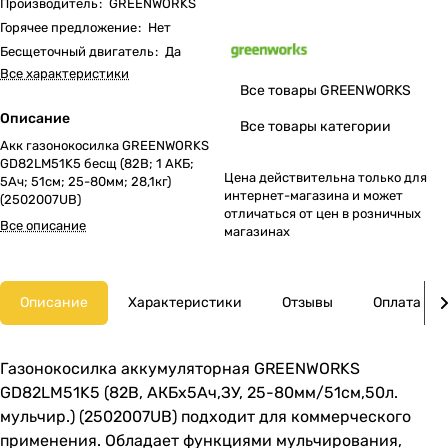
Производитель
:
GREENWORKS
Горячее предложение
:
Нет
Бесщеточный двигатель
:
Да
Все характеристики
Все товары GREENWORKS
Описание
Все товары категории
Акк газонокосилка GREENWORKS
GD82LM51K5 бесщ (82В; 1 АКБ;
Цена действительна только для
5Ач; 51cм; 25-80мм; 28,1кг)
интернет-магазина и может
(2502007UB)
отличаться от цен в розничных
Все описание
магазинах
Описание
Характеристики
Отзывы
Оплата
Газонокосилка аккумуляторная GREENWORKS
GD82LM51K5 (82В, АКБх5Ач,ЗУ, 25-80мм/51см,50л.
мульчир.) (2502007UB) подходит для коммерческого
применения. Обладает функциями мульчирования,