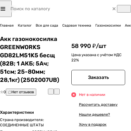
Главная
Каталог
Все для сада
Садовая техника
Газонокосилки
Акк
Акк газонокосилка
58 990 ₽/
шт
GREENWORKS
GD82LM51K5 бесщ
Цена указана с учётом НДС
22%
(82В; 1 АКБ; 5Ач;
51cм; 25-80мм;
Заказать
28,1кг) (2502007UB)
0
Нет отзывов
Нет в наличии
Рассчитать доставку
Характеристики
Нашли дешевле?
Страна производителя
:
Хочу в подарок
СОЕДИНЕННЫЕ ШТАТЫ