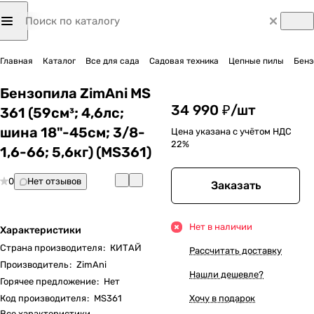
Главная
Каталог
Все для сада
Садовая техника
Цепные пилы
Бенз
Бензопила ZimAni MS
34 990 ₽/
шт
361 (59см³; 4,6лс;
шина 18"-45см; 3/8-
Цена указана с учётом НДС
22%
1,6-66; 5,6кг) (MS361)
0
Нет отзывов
Заказать
Нет в наличии
Характеристики
Страна производителя
:
КИТАЙ
Рассчитать доставку
Производитель
:
ZimAni
Нашли дешевле?
Горячее предложение
:
Нет
Код производителя
:
MS361
Хочу в подарок
Все характеристики