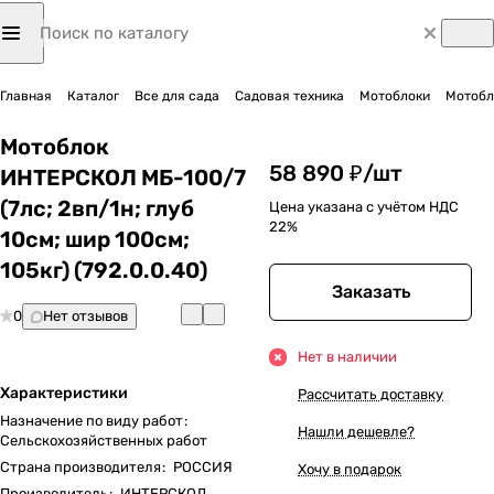
Главная
Каталог
Все для сада
Садовая техника
Мотоблоки
Мотобло
Мотоблок
58 890 ₽/
шт
ИНТЕРСКОЛ МБ-100/7
(7лс; 2вп/1н; глуб
Цена указана с учётом НДС
22%
10см; шир 100см;
105кг) (792.0.0.40)
Заказать
0
Нет отзывов
Нет в наличии
Характеристики
Рассчитать доставку
Назначение по виду работ
:
Нашли дешевле?
Сельскохозяйственных работ
Страна производителя
:
РОССИЯ
Хочу в подарок
Производитель
:
ИНТЕРСКОЛ