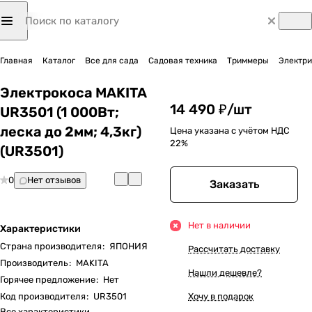
Главная
Каталог
Все для сада
Садовая техника
Триммеры
Электр
Электрокоса MAKITA
14 490 ₽/
шт
UR3501 (1 000Вт;
леска до 2мм; 4,3кг)
Цена указана с учётом НДС
22%
(UR3501)
0
Нет отзывов
Заказать
Нет в наличии
Характеристики
Страна производителя
:
ЯПОНИЯ
Рассчитать доставку
Производитель
:
MAKITA
Нашли дешевле?
Горячее предложение
:
Нет
Код производителя
:
UR3501
Хочу в подарок
Все характеристики