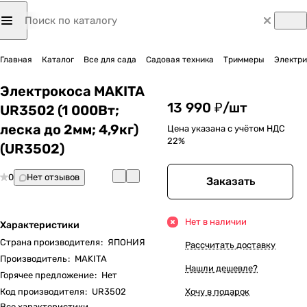
Главная
Каталог
Все для сада
Садовая техника
Триммеры
Электр
Электрокоса MAKITA
13 990 ₽/
шт
UR3502 (1 000Вт;
леска до 2мм; 4,9кг)
Цена указана с учётом НДС
22%
(UR3502)
0
Нет отзывов
Заказать
Нет в наличии
Характеристики
Страна производителя
:
ЯПОНИЯ
Рассчитать доставку
Производитель
:
MAKITA
Нашли дешевле?
Горячее предложение
:
Нет
Код производителя
:
UR3502
Хочу в подарок
Все характеристики