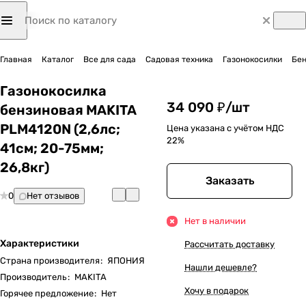
Главная
Каталог
Все для сада
Садовая техника
Газонокосилки
Бен
Газонокосилка
34 090 ₽/
шт
бензиновая MAKITA
PLM4120N (2,6лс;
Цена указана с учётом НДС
22%
41cм; 20-75мм;
26,8кг)
Заказать
0
Нет отзывов
Нет в наличии
Характеристики
Рассчитать доставку
Страна производителя
:
ЯПОНИЯ
Нашли дешевле?
Производитель
:
MAKITA
Хочу в подарок
Горячее предложение
:
Нет