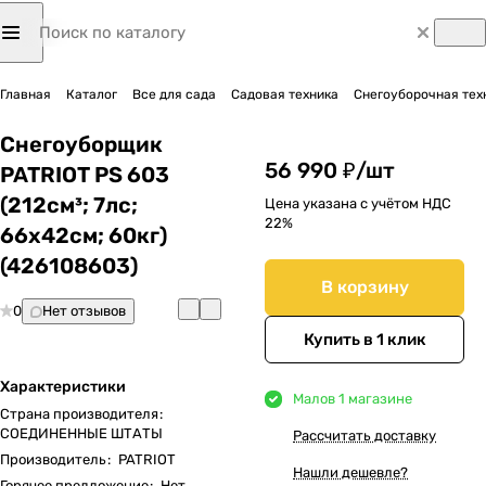
Главная
Каталог
Все для сада
Садовая техника
Снегоуборочная тех
Снегоуборщик
56 990 ₽/
шт
PATRIOT PS 603
(212см³; 7лс;
Цена указана с учётом НДС
22%
66х42см; 60кг)
(426108603)
В корзину
0
Нет отзывов
Купить в 1 клик
Характеристики
Мало
в 1 магазине
Страна производителя
:
СОЕДИНЕННЫЕ ШТАТЫ
Рассчитать доставку
Производитель
:
PATRIOT
Нашли дешевле?
Горячее предложение
:
Нет