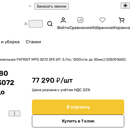
Заказать звонок
Войти
Сравнение
Избранное
Корзина
 и уборка
Станки
зельная PATRIOT MPD 3072 SFE (4Т; 5,7лс; 1200л/м; до 30мм;) (335101650)
х80
77 290 ₽/
шт
3072
Цена указана с учётом НДС 22%
до
В корзину
Купить в 1 клик