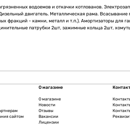
агрязненных водоемов и откачки котлованов. Электрозап
Дизельный двигатель. Металлическая рама. Всасывание 
лых фракций - камни, металл и т.п.). Амортизаторы для 
динительные патрубки 2шт, зажимные кольца 2шт, хомут
О магазине
Контак
О магазине
Контакт
Новости
Контакт
артнерам
Отзывы
Контакт
ания сайтом
Вакансии
Реквизи
Лицензии