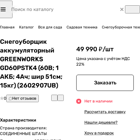
Главная
Каталог
Все для сада
Садовая техника
Снегоуборочная тех
Снегоуборщик
49 990 ₽/
шт
аккумуляторный
GREENWORKS
Цена указана с учётом НДС
22%
GD60PSTK4 (60В; 1
АКБ; 4Ач; шир 51см;
Заказать
15кг) (2602907UB)
0
Нет отзывов
Нет в наличии
Рассчитать доставку
Характеристики
Нашли дешевле?
Страна производителя
:
Хочу в подарок
СОЕДИНЕННЫЕ ШТАТЫ