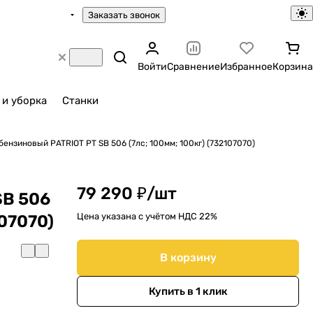
Заказать звонок
Войти
Сравнение
Избранное
Корзина
 и уборка
Станки
ензиновый PATRIOT PT SB 506 (7лс; 100мм; 100кг) (732107070)
79 290 ₽/
шт
SB 506
Цена указана с учётом НДС 22%
107070)
В корзину
Купить в 1 клик