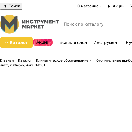
Томск
О магазине
Акции
Б
Акции
Каталог
Все для сада
Инструмент
Ру
Главная
Каталог
Климатическое оборудование
Отопительные прибо
3кВт; 230м3/ч; 4кг) КМС01