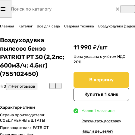
Главная
Каталог
Все для сада
Садовая техника
Воздуходувки (садо
Воздуходувка
11 990 ₽/
шт
пылесос бензо
PATRIOT PT 30 (2,2лс;
Цена указана с учётом НДС
20%
600м3/ч; 4,5кг)
(755102450)
В корзину
0
Нет отзывов
Купить в 1 клик
Характеристики
Мало
в 1 магазине
Страна производителя
:
СОЕДИНЕННЫЕ ШТАТЫ
Рассчитать доставку
Производитель
:
PATRIOT
Нашли дешевле?
Распыление
:
Нет