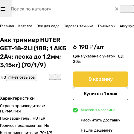
Главная
Каталог
Все для сада
Садовая техника
Триммеры
Аккуму
Акк триммер HUTER
6 190 ₽/
шт
GET-18-2Li (18В; 1 АКБ
2Ач; леска до 1,2мм;
Цена указана с учётом НДС
20%
3,15кг) (70/1/9)
0
Нет отзывов
В корзину
Купить в 1 клик
Характеристики
Страна производителя
:
Много
в 1 магазине
ГЕРМАНИЯ
Производитель
:
HUTER
Рассчитать доставку
Горячее предложение
:
Нет
Нашли дешевле?
Код производителя
:
70/1/9