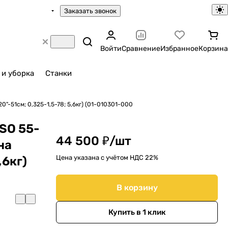
Заказать звонок
Войти
Сравнение
Избранное
Корзина
 и уборка
Станки
"-51см; 0,325-1,5-78; 5,6кг) (01-010301-000
SO 55-
44 500 ₽/
шт
на
Цена указана с учётом НДС 22%
,6кг)
В корзину
Купить в 1 клик