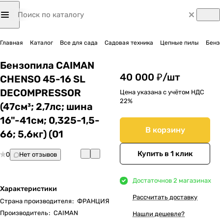
Главная
Каталог
Все для сада
Садовая техника
Цепные пилы
Бенз
Бензопила CAIMAN
40 000 ₽/
шт
CHENSO 45-16 SL
DECOMPRESSOR
Цена указана с учётом НДС
22%
(47см³; 2,7лс; шина
16"-41см; 0,325-1,5-
В корзину
66; 5,6кг) (01
Купить в 1 клик
0
Нет отзывов
Достаточно
в 2 магазинах
Характеристики
Рассчитать доставку
Страна производителя
:
ФРАНЦИЯ
Производитель
:
CAIMAN
Нашли дешевле?