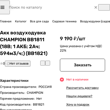
Главная
Каталог
Все для сада
Садовая техника
Воздуходувки (садо
Акк воздуходувка
9 190 ₽/
шт
CHAMPION BB1811
(18В; 1 АКБ; 2Ач;
Цена указана с учётом НДС
22%
594м3/ч;) (BB1821)
0
Нет отзывов
Заказать
Нет в наличии
Характеристики
Страна производителя
:
РОССИЯ
Рассчитать доставку
Производитель
:
CHAMPION
Нашли дешевле?
Горячее предложение
:
Нет
Код производителя
:
BB1821
Хочу в подарок
Все характеристики