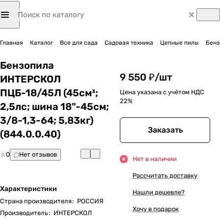
Главная
Каталог
Все для сада
Садовая техника
Цепные пилы
Бенз
Бензопила
9 550 ₽/
шт
ИНТЕРСКОЛ
ПЦБ-18/45Л (45см³;
Цена указана с учётом НДС
22%
2,5лс; шина 18"-45см;
3/8-1,3-64; 5,83кг)
Заказать
(844.0.0.40)
0
Нет отзывов
Нет в наличии
Рассчитать доставку
Характеристики
Нашли дешевле?
Страна производителя
:
РОССИЯ
Хочу в подарок
Производитель
:
ИНТЕРСКОЛ