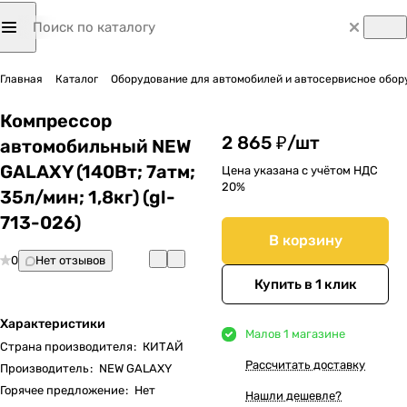
Главная
Каталог
Оборудование для автомобилей и автосервисное обор
Компрессор
2 865 ₽/
шт
автомобильный NEW
GALAXY (140Вт; 7атм;
Цена указана с учётом НДС
20%
35л/мин; 1,8кг) (gl-
713-026)
В корзину
0
Нет отзывов
Купить в 1 клик
Характеристики
Мало
в 1 магазине
Страна производителя
:
КИТАЙ
Рассчитать доставку
Производитель
:
NEW GALAXY
Горячее предложение
:
Нет
Нашли дешевле?