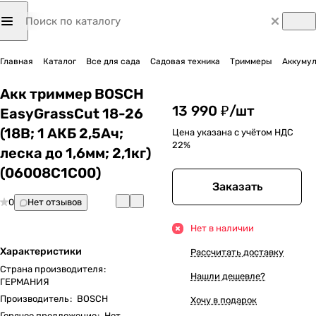
Главная
Каталог
Все для сада
Садовая техника
Триммеры
Аккуму
Акк триммер BOSCH
13 990 ₽/
шт
EasyGrassCut 18-26
(18В; 1 АКБ 2,5Ач;
Цена указана с учётом НДС
22%
леска до 1,6мм; 2,1кг)
(06008C1C00)
Заказать
0
Нет отзывов
Нет в наличии
Характеристики
Рассчитать доставку
Страна производителя
:
Нашли дешевле?
ГЕРМАНИЯ
Производитель
:
BOSCH
Хочу в подарок
Горячее предложение
:
Нет