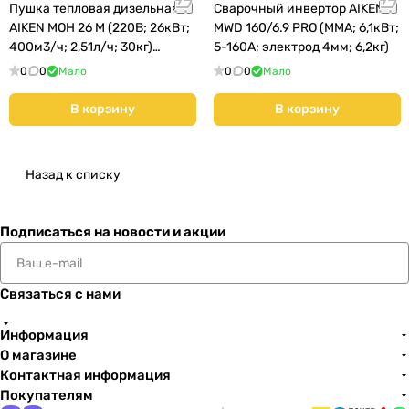
Пушка тепловая дизельная
Сварочный инвертор AIKEN
AIKEN MОH 26 М (220В; 26кВт;
MWD 160/6.9 PRO (MMA; 6,1кВт;
400м3/ч; 2,51л/ч; 30кг)
5-160А; электрод 4мм; 6,2кг)
(160101017)
0
0
Мало
0
0
Мало
В корзину
В корзину
Назад к списку
Подписаться
на новости и акции
Связаться с нами
Информация
О магазине
Контактная информация
Покупателям