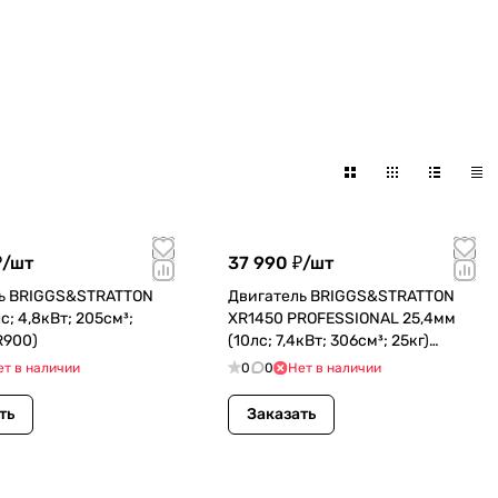
₽/
шт
37 990 ₽/
шт
ь BRIGGS&STRATTON
Двигатель BRIGGS&STRATTON
с; 4,8кВт; 205см³;
XR1450 PROFESSIONAL 25,4мм
CR900)
(10лс; 7,4кВт; 306см³; 25кг)
(19N132)
ет в наличии
0
0
Нет в наличии
ть
Заказать