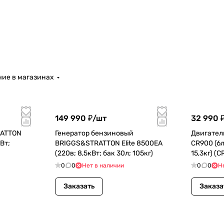
ие в магазинах
149 990 ₽/
шт
32 990 
RATTON
Генератор бензиновый
Двигател
Вт;
BRIGGS&STRATTON Elite 8500EA
CR900 (6л
(220в; 8,5кВт; бак 30л; 105кг)
15,3кг) (
0
0
Нет в наличии
0
0
Н
Заказать
Заказа