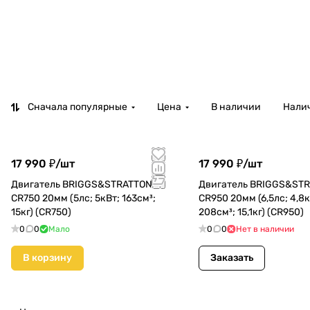
Сначала популярные
Цена
В наличии
Налич
17 990 ₽/
шт
17 990 ₽/
шт
Двигатель BRIGGS&STRATTON
Двигатель BRIGGS&ST
CR750 20мм (5лс; 5кВт; 163см³;
CR950 20мм (6,5лс; 4,8к
15кг) (CR750)
208см³; 15,1кг) (CR950)
0
0
Мало
0
0
Нет в наличии
В корзину
Заказать