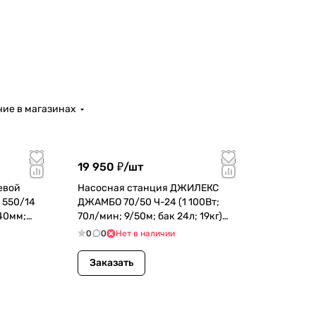
ие в магазинах
19 950 ₽/
шт
евой
Насосная станция ДЖИЛЕКС
550/14
ДЖАМБО 70/50 Ч-24 (1 100Вт;
 40мм;
70л/мин; 9/50м; бак 24л; 19кг)
(4720)
0
0
Нет в наличии
Заказать