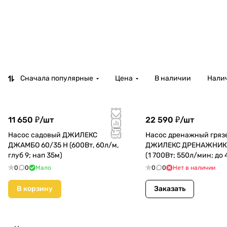
Сначала популярные
Цена
В наличии
Налич
11 650 ₽/
шт
22 590 ₽/
шт
Насос садовый ДЖИЛЕКС
Насос дренажный гряз
ДЖАМБО 60/35 Н (600Вт, 60л/м,
ДЖИЛЕКС ДРЕНАЖНИК 
глуб 9; нап 35м)
(1 700Вт; 550л/мин; до
глуб 8м/напор 14м) (5
0
0
Мало
0
0
Нет в наличии
В корзину
Заказать