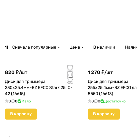
Сначала популярные
Цена
В наличии
Налич
820 ₽/
шт
1 270 ₽/
шт
Диск для триммера
Диск для триммера
230x25,4мм-8Z EFCO Stark 25 IC-
255x25,4мм-8Z EFCO дл
42 (16615)
8550 (16613)
0
0
Мало
0
0
Достаточно
В корзину
В корзину