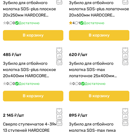
Зубило для отбойного
Зубило для отбойного
молотка SDS-plus плоское
молотка SDS-plus лопаточное
20х250мм HARDCORE
20х600мм HARDCORE
(122025)
(122060)
0
0
Достаточно
4
1
Достаточно
В корзину
В корзину
485 ₽/
шт
620 ₽/
шт
Зубило для отбойного
Зубило для отбойного
молотка SDS-plus плоское
молотка SDS-max
20х400мм HARDCORE
лопаточное 25х400мм
(122040)
HARDCORE (122540)
0
0
Достаточно
0
0
Достаточно
В корзину
В корзину
2 145 ₽/
шт
895 ₽/
шт
Сверло ступенчатое 4-39мм
Зубило для отбойного
13 ступеней HARDCORE
молотка SDS-max пика