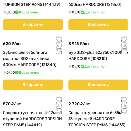
TORSION STEP Р6М5 (144439)
600мм HARDCORE (121860)
0
0
Достаточно
0
0
Достаточно
В корзину
В корзину
620 ₽/
шт
3 915 ₽/
шт
Зубило для отбойного
Бур SDS-plus 32х950х1 000мм
молотка SDS-max пика
HARDCORE (103210)
400мм HARDCORE (121840)
0
0
Достаточно
0
0
Достаточно
В корзину
В корзину
570 ₽/
шт
2 720 ₽/
шт
Сверло ступенчатое 4-12мм 5
Сверло ступенчатое 6-35мм
ступеней HARDCORE TORSION
13 ступеней HARDCORE
STEP Р6М5 (144412)
TORSION STEP Р6М5 (144635)