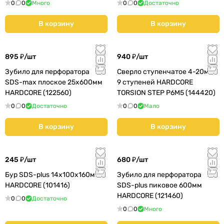
0
0
Много
0
0
Достаточно
В корзину
В корзину
895 ₽/
шт
940 ₽/
шт
Зубило для перфоратора
Сверло ступенчатое 4-20мм
SDS-max плоское 25х600мм
9 ступеней HARDCORE
HARDCORE (122560)
TORSION STEP Р6М5 (144420)
0
0
Достаточно
0
0
Мало
В корзину
В корзину
245 ₽/
шт
680 ₽/
шт
Бур SDS-plus 14х100х160мм
Зубило для перфоратора
HARDCORE (101416)
SDS-plus пиковое 600мм
HARDCORE (121460)
0
0
Достаточно
0
0
Много