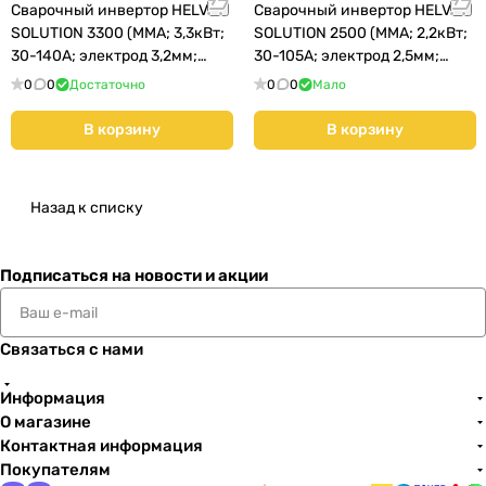
Сварочный инвертор HELVI
Сварочный инвертор HELVI
SOLUTION 3300 (MMA; 3,3кВт;
SOLUTION 2500 (MMA; 2,2кВт;
30-140А; электрод 3,2мм;
30-105А; электрод 2,5мм;
4,7кг)
3,5кг)
0
0
Достаточно
0
0
Мало
В корзину
В корзину
Назад к списку
Подписаться
на новости и акции
Связаться с нами
Информация
О магазине
Контактная информация
Покупателям