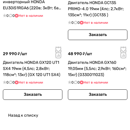
инверторный HONDA
Двигатель HONDA GС135
EU30iS1RGA6 (220в; 3кВт; бак
PRIMO-4.0 19мм (4лс; 2,7кВт;
13,3л; 61кг)
135см³; 11кг) (GC135 )
0
0
Нет в наличии
0
0
Нет в наличии
Заказать
29 990 ₽/
шт
48 990 ₽/
шт
Двигатель HONDA GX120 UT1
Двигатель HONDA GX160
SX4 19мм (4,5лс; 2,8кВт;
19,05мм (5,5лс; 2,9кВт; 160см³;
118см³; 13кг) (GX 120 UT1 SX4)
15кг) (0330011023)
0
0
Нет в наличии
0
0
Нет в наличии
Заказать
Заказать
Назад к списку