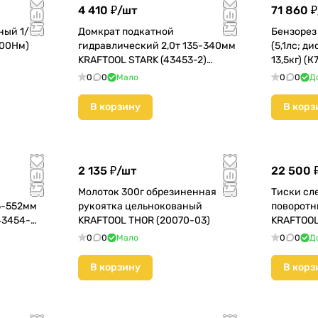
4 410 ₽/
шт
71 860 ₽
ный 1/2"
Домкрат подкатной
Бензорез
300Hм)
гидравлический 2,0т 135-340мм
(5,1лс; д
KRAFTOOL STARK (43453-2)
13,5кг) (
КМС01
0
0
Мало
0
0
Д
В корзину
В корз
2 135 ₽/
шт
22 500 
Молоток 300г обрезиненная
Тиски сл
5-552мм
рукоятка цельнокованый
поворотн
43454-
KRAFTOOL THOR (20070-03)
KRAFTOOL
(32700-1
0
0
Мало
0
0
Д
В корзину
В корз