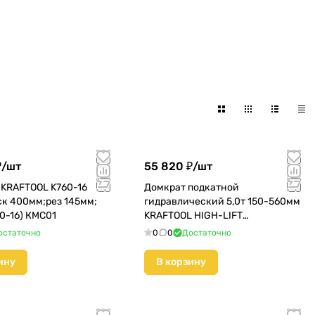
₽/
шт
55 820 ₽/
шт
 KRAFTOOL K760-16
Домкрат подкатной
иск 400мм;рез 145мм;
гидравлический 5,0т 150-560мм
60-16) КМС01
KRAFTOOL HIGH-LIFT
PROFESSIONAL (43455-5) КМС01
остаточно
0
0
Достаточно
ину
В корзину