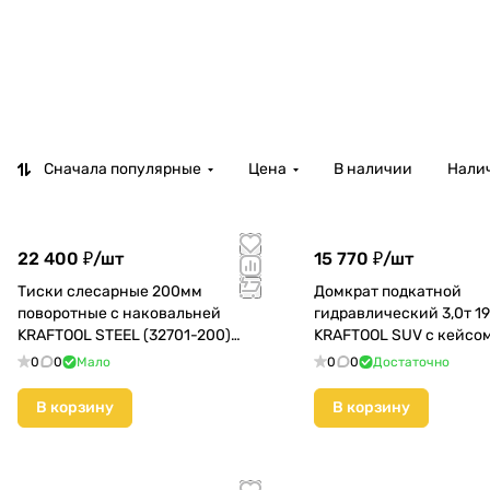
Сначала популярные
Цена
В наличии
Налич
22 400 ₽/
шт
15 770 ₽/
шт
Тиски слесарные 200мм
Домкрат подкатной
поворотные с наковальней
гидравлический 3,0т 1
KRAFTOOL STEEL (32701-200)
KRAFTOOL SUV с кейсом
КМС01
3-К)
0
0
Мало
0
0
Достаточно
В корзину
В корзину