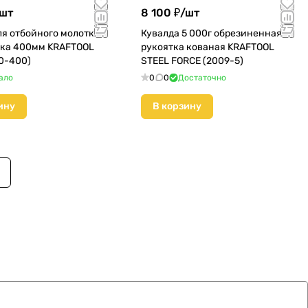
шт
8 100 ₽/
шт
ля отбойного молотка
Кувалда 5 000г обрезиненная
ика 400мм KRAFTOOL
рукоятка кованая KRAFTOOL
0-400)
STEEL FORCE (2009-5)
ало
0
0
Достаточно
ину
В корзину