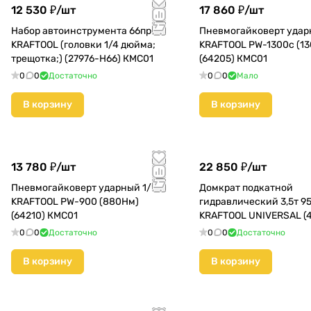
12 530 ₽/
шт
17 860 ₽/
шт
Набор автоинструмента 66пр
Пневмогайковерт удар
KRAFTOOL (головки 1/4 дюйма;
KRAFTOOL PW-1300c (1
трещотка;) (27976-H66) КМС01
(64205) КМС01
0
0
Достаточно
0
0
Мало
В корзину
В корзину
13 780 ₽/
шт
22 850 ₽/
шт
Пневмогайковерт ударный 1/2"
Домкрат подкатной
KRAFTOOL PW-900 (880Hм)
гидравлический 3,5т 9
(64210) КМС01
KRAFTOOL UNIVERSAL (
3.5) КМС01
0
0
Достаточно
0
0
Достаточно
В корзину
В корзину