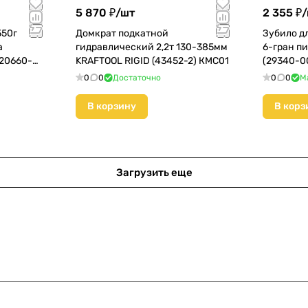
5 870 ₽/
шт
2 355 ₽/
550г
Домкрат подкатной
Зубило д
а
гидравлический 2,2т 130-385мм
6-гран п
(20660-
KRAFTOOL RIGID (43452-2) КМС01
(29340-0
0
0
Достаточно
0
0
М
В корзину
В корз
Загрузить еще