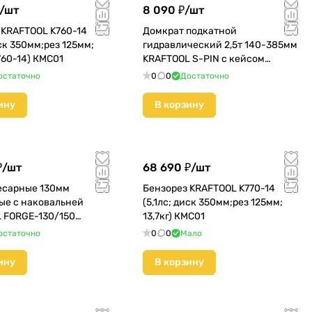
/
шт
8 090 ₽/
шт
 KRAFTOOL K760-14
Домкрат подкатной
иск 350мм;рез 125мм;
гидравлический 2,5т 140-385мм
К760-14) КМС01
KRAFTOOL S-PIN с кейсом
(43457-2,5) КМС01
остаточно
0
0
Достаточно
ину
В корзину
₽/
шт
68 690 ₽/
шт
есарные 130мм
Бензорез KRAFTOOL K770-14
ые с наковальней
(5,1лс; диск 350мм;рез 125мм;
 FORGE-130/150
13,7кг) КМС01
50) КМС01
остаточно
0
0
Мало
ину
В корзину