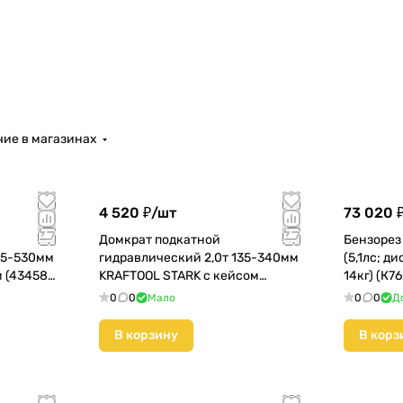
ие в магазинах
4 520 ₽/
шт
73 020 
Домкрат подкатной
Бензорез
95-530мм
гидравлический 2,0т 135-340мм
(5,1лс; д
 (43458-
KRAFTOOL STARK с кейсом
14кг) (К7
(43453-2-К) КМС01
0
0
Мало
0
0
Д
В корзину
В корз