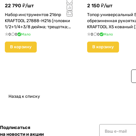
22 790 ₽/
шт
2 150 ₽/
шт
Набор инструментов 216пр
Топор универсальный 
KRAFTOOL 27888-H216 (головки
обрезиненная рукоятк
1/2+1/4+3/8 дюйма; трещотка;
KRAFTOOL X5 кованый 
биты;) КМС01
05)
0
0
Мало
0
0
Мало
В корзину
В корзину
Назад к списку
Подписаться
на новости и акции