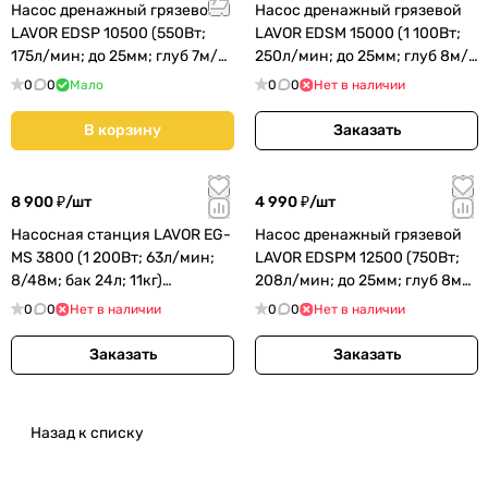
Насос дренажный грязевой
Насос дренажный грязевой
LAVOR EDSP 10500 (550Вт;
LAVOR EDSМ 15000 (1 100Вт;
175л/мин; до 25мм; глуб 7м/
250л/мин; до 25мм; глуб 8м/
напор 7м) (0.013.0102)
напор 9,5м) (0.013.01
0
0
Мало
0
0
Нет в наличии
В корзину
Заказать
8 900 ₽/
шт
4 990 ₽/
шт
Насосная станция LAVOR EG-
Насос дренажный грязевой
MS 3800 (1 200Вт; 63л/мин;
LAVOR EDSPМ 12500 (750Вт;
8/48м; бак 24л; 11кг)
208л/мин; до 25мм; глуб 8м/
(0.013.0108)
напор 8м) (0.013.0103)
0
0
Нет в наличии
0
0
Нет в наличии
Заказать
Заказать
Назад к списку