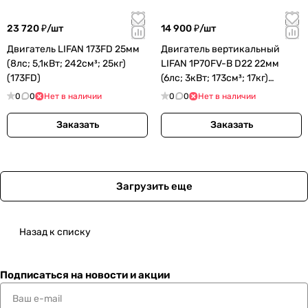
23 720 ₽/
шт
14 900 ₽/
шт
Двигатель LIFAN 173FD 25мм
Двигатель вертикальный
(8лс; 5,1кВт; 242см³; 25кг)
LIFAN 1P70FV-B D22 22мм
(173FD)
(6лс; 3кВт; 173см³; 17кг)
(1P70FV-B)
0
0
Нет в наличии
0
0
Нет в наличии
Заказать
Заказать
Загрузить еще
Назад к списку
Подписаться
на новости и акции