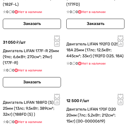
(182F-L)
(177FD)
0
0
Нет в наличии
0
0
Нет в наличии
Заказать
Заказать
31 050 ₽/
шт
Двигатель LIFAN 192FD D25,
18A 25мм (17лс; 12,5кВт;
Двигатель LIFAN 177F-R 25мм
445см³; 33кг) (192FD D25, 18A)
(9лс; 6,6кВт; 270см³; 29кг)
(177F-R)
0
0
Нет в наличии
0
0
Нет в наличии
Заказать
12 500 ₽/
шт
Двигатель LIFAN 188FD (S)
25мм (13лс; 9,5кВт; 389см³;
Двигатель LIFAN 170F D20
32кг) (188FD (S) )
20мм (7лс; 5,2кВт; 212см³;
15кг) (00-00000619)
0
0
Нет в наличии