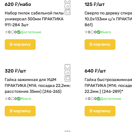
620 ₽/
набо
125 ₽/
шт
Набор пилок сабельной пилы
Сверло по дереву спир
универсал 300мм ПРАКТИКА
10,0х133мм ц/х ПРАКТИ
911-284 3шт
861)
0
0
Достаточно
0
0
Много
В корзину
В корзину
320 ₽/
шт
640 ₽/
шт
Гайка зажимная для УШМ
Гайка быстрозажимная
ПРАКТИКА (М14; посадка 22,2мм;
ПРАКТИКА (М14; посад
расстояние 35мм) (246-265)
22,2мм;) (246-289)*
0
0
Много
0
0
Достаточно
В корзину
В корзину