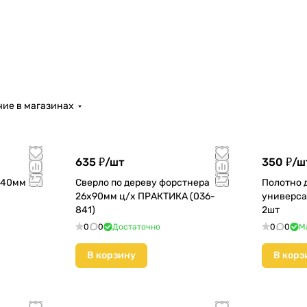
ие в магазинах
635 ₽/
шт
350 ₽/
ш
540мм
Сверло по дереву форстнера
Полотно 
26х90мм ц/х ПРАКТИКА (036-
универса
841)
2шт
0
0
Достаточно
0
0
М
В корзину
В корз