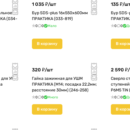
1 035 ₽/
шт
135 ₽/
ш
альное
Бур SDS-plus 16х550х600мм
Бур SDS-
КА (034-
ПРАКТИКА (033-819)
ПРАКТИКА
0
0
Мало
0
0
Д
В корзину
В корз
320 ₽/
шт
2 590 ₽/
 для УШМ
Гайка зажимная для УШМ
Сверло с
ка
ПРАКТИКА (М14; посадка 22,2мм;
ступеней
расстояние 30мм) (246-258)
Р6М5 TiN 
0
0
Много
0
0
Д
В корзину
В корз