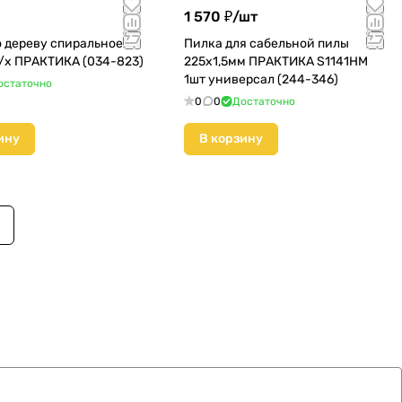
1 570 ₽/
шт
о дереву спиральное
Пилка для сабельной пилы
/х ПРАКТИКА (034-823)
225х1,5мм ПРАКТИКА S1141HM
1шт универсал (244-346)
остаточно
0
0
Достаточно
ину
В корзину