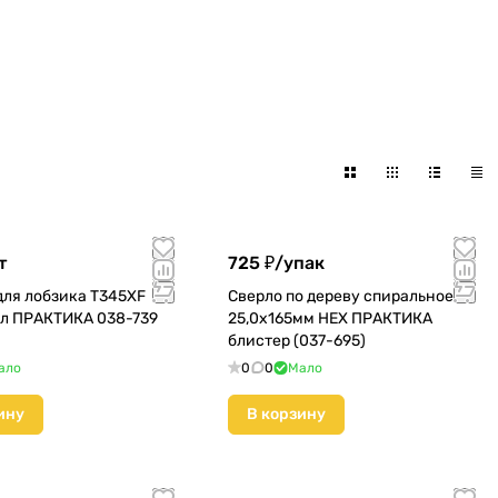
т
725 ₽/
упак
для лобзика T345XF
Сверло по дереву спиральное
л ПРАКТИКА 038-739
25,0х165мм HEX ПРАКТИКА
блистер (037-695)
ало
0
0
Мало
ину
В корзину