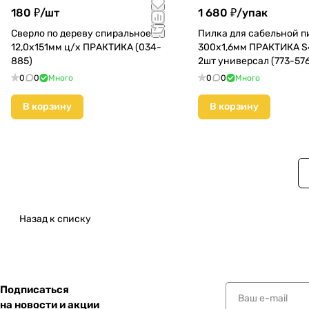
180 ₽/
шт
1 680 ₽/
упак
Сверло по дереву спиральное
Пилка для сабельной 
12,0х151мм ц/х ПРАКТИКА (034-
300х1,6мм ПРАКТИКА 
885)
2шт универсал (773-576
0
0
Много
0
0
Много
В корзину
В корзину
Назад к списку
Подписаться
на новости и акции