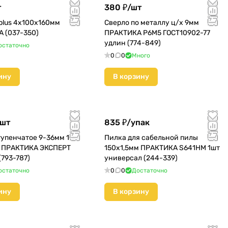
т
380 ₽/
шт
plus 4х100х160мм
Сверло по металлу ц/х 9мм
 (037-350)
ПРАКТИКА Р6М5 ГОСТ10902-77
удлин (774-849)
остаточно
0
0
Много
ину
В корзину
шт
835 ₽/
упак
тупенчатое 9-36мм 10
Пилка для сабельной пилы
 ПРАКТИКА ЭКСПЕРТ
150х1,5мм ПРАКТИКА S641HM 1шт
(793-787)
универсал (244-339)
остаточно
0
0
Достаточно
ину
В корзину