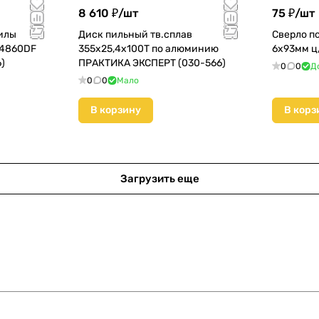
8 610 ₽/
шт
75 ₽/
шт
пилы
Диск пильный тв.сплав
Сверло п
S4860DF
355х25,4х100Т по алюминию
6х93мм ц
)
ПРАКТИКА ЭКСПЕРТ (030-566)
0
0
Д
0
0
Мало
В корзину
В корз
Загрузить еще