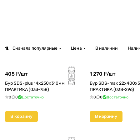
Сначала популярные
Цена
В наличии
Налич
405 ₽/
шт
1 270 ₽/
шт
Бур SDS-plus 14х250х310мм
Бур SDS-max 22х400х
ПРАКТИКА (033-758)
ПРАКТИКА (038-296)
0
0
Достаточно
0
0
Достаточно
В корзину
В корзину