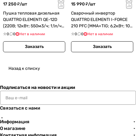
17 250 ₽/
шт
15 990 ₽/
шт
Пушка тепловая дизельная
Сварочный инвертор
QUATTRO ELEMENTI QE-12D
QUATTRO ELEMENTI I-FORCE
(220В; 12кВт; 550м3/ч; 1,1л/ч;
210 PFC (MMA+TIG; 6,2кВт; 10-
13,6кг) (243-899)
200А; электрод 5мм; 10,8кг)
0
0
Нет в наличии
0
0
Нет в наличии
Заказать
Заказать
Назад к списку
Подписаться
на новости и акции
Связаться с нами
Информация
О магазине
Контактная информация