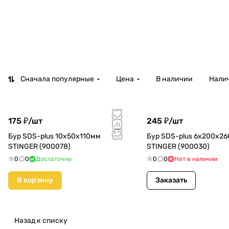
Сначала популярные
Цена
В наличии
Налич
175 ₽/
шт
245 ₽/
шт
Бур SDS-plus 10х50х110мм
Бур SDS-plus 6х200х2
STINGER (900078)
STINGER (900030)
0
0
Достаточно
0
0
Нет в наличии
В корзину
Заказать
Назад к списку