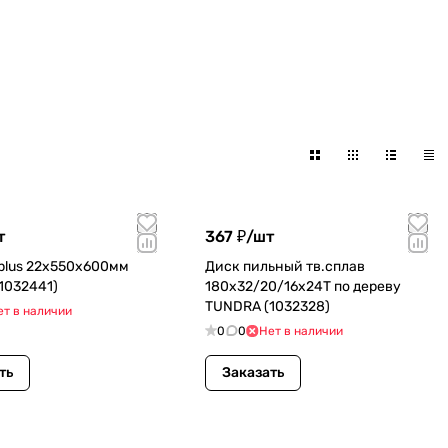
т
367 ₽/
шт
plus 22х550х600мм
Диск пильный тв.сплав
1032441)
180х32/20/16х24Т по дереву
TUNDRA (1032328)
ет в наличии
0
0
Нет в наличии
ть
Заказать