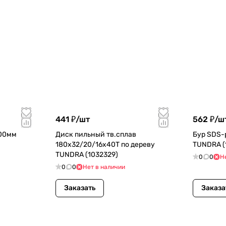
441 ₽/
шт
562 ₽/
ш
600мм
Диск пильный тв.сплав
Бур SDS-
180х32/20/16х40Т по дереву
TUNDRA (
TUNDRA (1032329)
0
0
Н
0
0
Нет в наличии
Заказать
Заказа