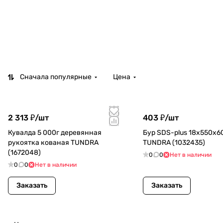
Сначала популярные
Цена
2 313 ₽/
шт
403 ₽/
шт
Кувалда 5 000г деревянная
Бур SDS-plus 18х550х
рукоятка кованая TUNDRA
TUNDRA (1032435)
(1672048)
0
0
Нет в наличии
0
0
Нет в наличии
Заказать
Заказать