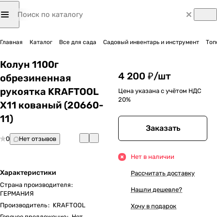
Главная
Каталог
Все для сада
Садовый инвентарь и инструмент
Топ
Колун 1100г
4 200 ₽/
шт
обрезиненная
рукоятка KRAFTOOL
Цена указана с учётом НДС
20%
X11 кованый (20660-
11)
Заказать
0
Нет отзывов
Нет в наличии
Характеристики
Рассчитать доставку
Страна производителя
:
Нашли дешевле?
ГЕРМАНИЯ
Производитель
:
KRAFTOOL
Хочу в подарок
Горячее предложение
:
Нет