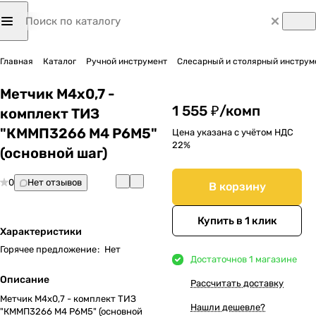
Главная
Каталог
Ручной инструмент
Слесарный и столярный инструм
Метчик М4х0,7 -
1 555 ₽/
комп
комплект ТИЗ
"КММП3266 М4 Р6М5"
Цена указана с учётом НДС
22%
(основной шаг)
0
Нет отзывов
В корзину
Купить в 1 клик
Характеристики
Горячее предложение
:
Нет
Достаточно
в 1 магазине
Описание
Рассчитать доставку
Метчик М4х0,7 - комплект ТИЗ
Нашли дешевле?
"КММП3266 М4 Р6М5" (основной