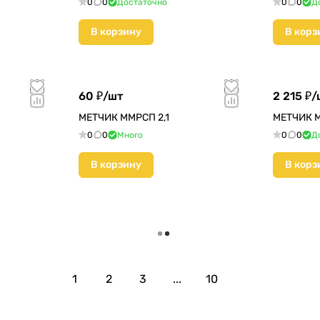
0
0
Достаточно
0
0
Д
В корзину
В корз
60 ₽/
шт
2 215 ₽/
0
МЕТЧИК ММРСП 2,1
МЕТЧИК М
0
0
Много
0
0
Д
В корзину
В корз
Загрузить еще
1
2
3
...
10