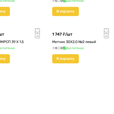
остаточно
0
0
Достаточно
ину
В корзину
шт
1 747 ₽/
шт
МРСП 39 Х 1,5
Метчик 30Х2,0 №2 левый
остаточно
0
0
Достаточно
ину
В корзину