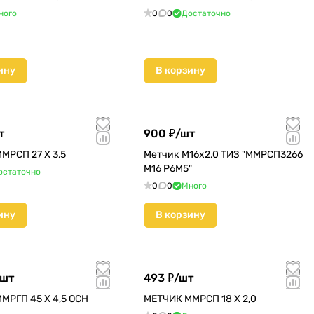
ного
0
0
Достаточно
ину
В корзину
т
900 ₽/
шт
МРСП 27 Х 3,5
Метчик М16х2,0 ТИЗ "ММРСП3266
М16 Р6М5"
остаточно
0
0
Много
ину
В корзину
шт
493 ₽/
шт
МРГП 45 Х 4,5 ОСН
МЕТЧИК ММРСП 18 Х 2,0