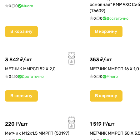
основная" КМР 9ХС Си
0
0
Много
(76609)
0
0
Достаточно
В корзину
В корзину
3 842 ₽/
шт
353 ₽/
шт
МЕТЧИК ММРСП 52 Х 2,0
МЕТЧИК ММРСП 16 Х 1,0
0
0
Достаточно
0
0
Много
В корзину
В корзину
220 ₽/
шт
1 519 ₽/
шт
Метчик М12х1,5 ММРГП (50197)
МЕТЧИК ММРСП 30 Х 3,