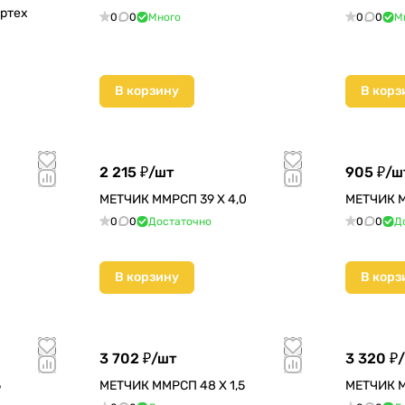
бртех
0
0
Много
0
0
М
В корзину
В корз
2 215 ₽/
шт
905 ₽/
ш
МЕТЧИК ММРСП 39 Х 4,0
МЕТЧИК М
0
0
Достаточно
0
0
Д
В корзину
В корз
3 702 ₽/
шт
3 320 ₽/
5
МЕТЧИК ММРСП 48 Х 1,5
МЕТЧИК М