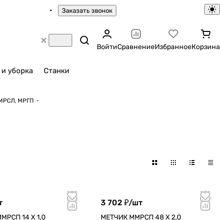
Заказать звонок
Войти
Сравнение
Избранное
Корзина
 и уборка
Станки
МРСЛ, МРГП
т
3 702 ₽/
шт
МРСП 14 Х 1,0
МЕТЧИК ММРСП 48 Х 2,0