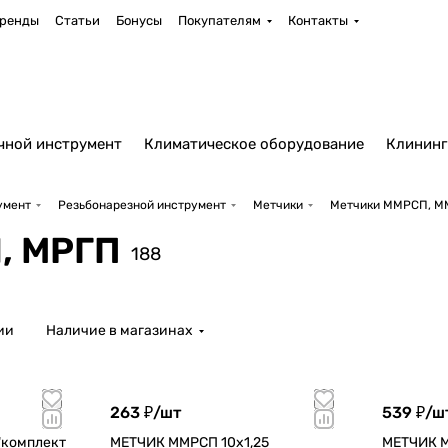
ренды
Статьи
Бонусы
Покупателям
Контакты
чной инструмент
Климатическое оборудование
Клининг
умент
Резьбонарезной инструмент
Метчики
Метчики ММРСП, М
, МРГП
188
ии
Наличие в магазинах
263 ₽/
шт
539 ₽/
ш
"комплект
МЕТЧИК ММРСП 10х1,25
МЕТЧИК М