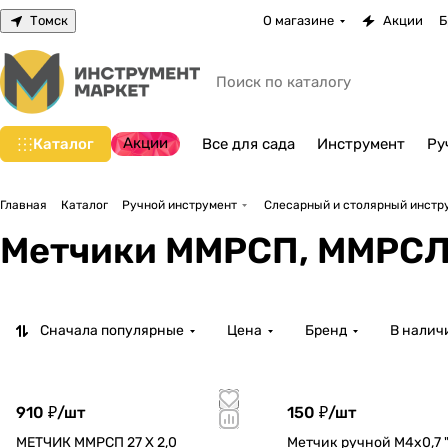
Томск
О магазине
Акции
Б
Акции
Каталог
Все для сада
Инструмент
Ру
Главная
Каталог
Ручной инструмент
Слесарный и столярный инстр
Метчики ММРСП, ММРСЛ
Сначала популярные
Цена
Бренд
В налич
910 ₽/
шт
150 ₽/
шт
МЕТЧИК ММРСП 27 Х 2,0
Метчик ручной М4х0,7 